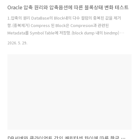
Oracle 압축 원리와 압축옵션에 따른 블록상태 변화 테스트
1.압축의 원리 DataBase의 Block내의 다수 컬럼의 중복된 값을 제거
함.(중복제거) Compress 된 Block은 Compresion과 관련된
Metadata를 Symbol Table에 저장함.(block dump 내의 bindmp) 이
Symbol Table은 block상단에 위치함. 나머지는 일반 block과 거의 동
2026. 5. 29.
일. 중복 컬럼 외의 컬럼들은 순서가 해당 block내에 재정렬(컬럼순서가
뒤죽박죽)될 수 있음. 2.장점스토리지 공간을 2~3배 절감할 수 있음.
Block을 uncompress 하지 않고 바로 read 할 수 있음. Access하는
block수가 줄어들어 I/O감소효과 Block수가 감소한 만큼 buffer
cache를 효율적으로 사용가능. 3.HCC(Hybrid Colum..
DB서버와 클라이언트 간의 캐릭터셋 차이에 따른 한글 입력 깨짐 현상 테스트