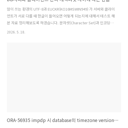
많이 쓰는 환경의 UTF-8과 EUCKR(KO16MSWIN949) 가 서버와 클라이
언트가 서로 다를 때 한글이 들어오면 어떻게 되는지에 대해서 테스트 해
본 자료 정리해보도록 하겠습니다. 문자셋(Character Set)과 인코딩
(Encoding) > 한글이 깨지는 문제를 해결하려면 '문자셋'과 '인코딩'이
2026. 5. 18.
무엇인지, 그리고 둘이 어떻게 다른지부터 이해해야 합니다.---1. 문자셋
(Character Set)문자셋이란 표현할 수 있는 문자들의 집합과, 각 문자에
부여된 고유 번호(코드 포인트)의 목록입니다.쉽게 말하면 "어떤 문자가
몇 번이다" 라는 사전(dictionary) 과 같습니다.예를 들어 유니코드
(Unicode) 문자셋에서는 다음과 같이 정의합니다.ex)```'A' →
U+0041'한' → ..
ORA-56935 impdp 시 database의 timezone version 차이에 따른 에러