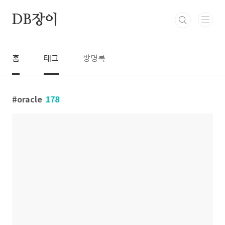
본문 바로가기
DB장이
홈
태그
방명록
oracle
178