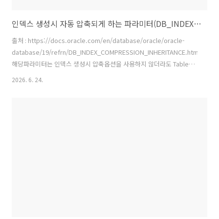
인덱스 생성시 자동 압축되게 하는 파라미터(DB_INDEX_COMPRESSION_INHERITANCE) 테스트
출처 : https://docs.oracle.com/en/database/oracle/oracle-
database/19/refrn/DB_INDEX_COMPRESSION_INHERITANCE.html
해당파라미터는 인덱스 생성시 압축옵션을 사용하지 않더라도 Table이
나 Tablespace에 압축 attributes가 설정되어 있다면 압축인덱스로 생
2026. 6. 24.
성되게 해주는 파라미터입니다. default는 none이고 아무런 설정도 따
라가지 않는것이 default입니다.alter session / alter system 명령어
로 수정가능하며 alter system set은 재기동없이 바로 적용가능합니
다.**파라미터 변경시 기존에 생성되어 있는 인덱스는 적용되지 않으며
옵션 적용 후 재생성(drop&create)시 적용..