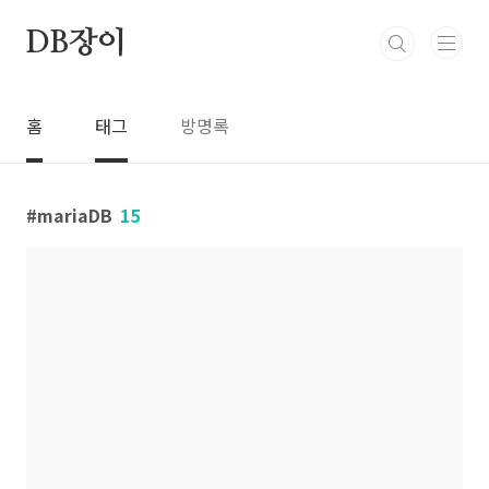
본문 바로가기
DB장이
홈
태그
방명록
mariaDB
15