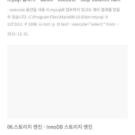
--execute 옵션을 사용 시 mysql로 접속하지 않고도 쿼리 결과를 받을
수 있습니다. C:\Program Files\MariaDB 10.6\bin>mysql -h
127.0.0.1 -P 3306 -u root -p -D test --execute="select * from
tab_important" Enter password: ******** +------+-------+ | uid |
2021. 12. 21.
uname | +------+-------+ | 1 | Matt | +------+-------+ --batch옵션을
사용시 실행 결과가 라인이 없는 표 형태로 출력됩니다. C:\Program
Files\MariaDB 10.6\bin>mysql -h 127.0.0.1 -P 3306 -u root -p -D
tes..
06.스토리지 엔진 - InnoDB 스토리지 엔진