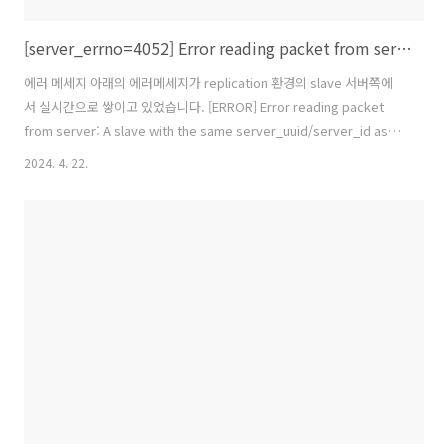
[server_errno=4052] Error reading packet from server: A slave with the same server_uuid/server_id as this slave has connected to the master
에러 메세지 아래의 에러메세지가 replication 환경의 slave 서버쪽에
서 실시간으로 쌓이고 있었습니다. [ERROR] Error reading packet
from server: A slave with the same server_uuid/server_id as
this slave has connected to the master; the first event
2024. 4. 22.
'binlog.000011' at 54049840, the last event read from
'binlog.000011' at 256, the last byte read from 'binlog.000011'
at 54049840. (server_errno=4052) 아래는 mariadb 사이트의 에러
번호 설명입니다. 이 슬레이브와 동..