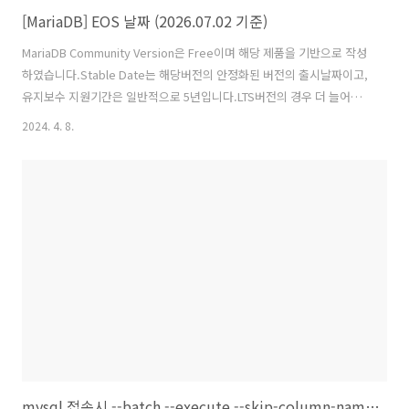
[MariaDB] EOS 날짜 (2026.07.02 기준)
MariaDB Community Version은 Free이며 해당 제품을 기반으로 작성
하였습니다.Stable Date는 해당버전의 안정화된 버전의 출시날짜이고,
유지보수 지원기간은 일반적으로 5년입니다.LTS버전의 경우 더 늘어날
수 있습니다.현재 MariaDB의 Long Term Support(LTS)는 10.6,10.11
2024. 4. 8.
과 11.4,11.8입니다. 출처는 mariadb의 사이트에서 정보를 가져와 정리
하였습니다.출처 : https://mariadb.org/about/#maintenance-
policy(사이트에서는 EOS날짜가 월까지만 나와있는 경우 일자는 1일로
설정하였습니다.) ProductsNameStable Date(GA)End Of
LifeMariaDB5.12010-02-012015-02-01..
mysql 접속시 --batch --execute --skip-column-names 옵션 사용