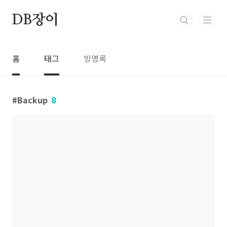
본문 바로가기
DB장이
홈
태그
방명록
Backup
8