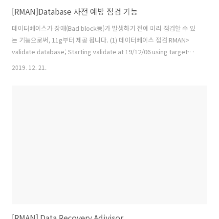
[RMAN]Database 사전 예방 점검 기능
데이터베이스가 장애(Bad block등)가 발생하기 전에 미리 점검할 수 있
는 기능으로써, 11g부터 제공 됩니다. (1) 데이터베이스 점검 RMAN>
validate database; Starting validate at 19/12/06 using target
database control file instead of recovery catalog allocated
2019. 12. 21.
channel: ORA_DISK_1 channel ORA_DISK_1: SID=267 device
type=DISK channel ORA_DISK_1: starting validation of datafile
channel ORA_DISK_1: specifying datafile(s) for validation input
datafile f..
[RMAN] Data Recovery Adivisor