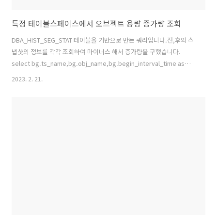
특정 테이블스페이스에서 오브젝트 용량 증가량 조회
DBA_HIST_SEG_STAT 테이블을 기반으로 만든 쿼리입니다.전,후의 스
냅샷의 정보를 각각 조회하여 마이너스 해서 증가량을 구했습니다.
select bg.ts_name,bg.obj_name,bg.begin_interval_time as
begin_snap_time,ed.begin_interval_time as end_snap_time,
2023. 2. 21.
round((ed.space_used_total -
bg.space_used_total)/1024/1024,2) as
object_usage_growth_MBfrom(select
/*begin_seg_space*/a.snap_id,b.begin_interval_time,d.name
as ts_name,c.name as obj_name,a.space_used_tota..