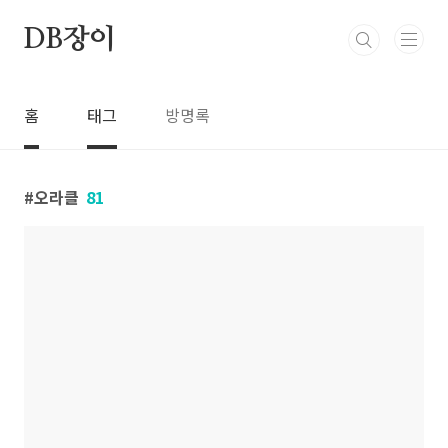
본문 바로가기
DB장이
홈
태그
방명록
오라클
81