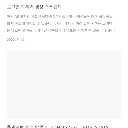
로그인 트리거 생성 스크립트
해당 DB에 트리거를 생성하면 DB에 접속하는 세션들에 대한 접속정보
를 테이블에 저장할 수 있습니다. 트리거 내의 아래 절에 원하는 스키마
를 넣으면 원하는 스키마만 접속했을때 정보를 기록할 수 있습니다. IF
SYS_CONTEXT('USERENV','SESSION_USER') IN
2022. 8. 10.
('DBADM','DBMGNT','HIWARE','KMDAPP','DBMON','KMDOWN','SERVERI
THEN 1.테이블 생성 drop table YSBAE.logoninfo purge; CREATE
TABLE YSBAE.logoninfo TABLESPACE TS_KMDD01 AS select
sysdate login ,sys_context('USERENV','IP_ADDRE..
통계정보 수집 방법 비교 ANALYZE vs DBMS_STATS