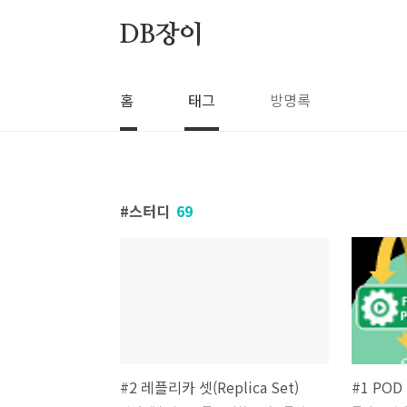
본문 바로가기
DB장이
홈
태그
방명록
스터디
69
#2 레플리카 셋(Replica Set)
#1 POD