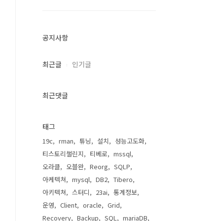
공지사항
최근글
인기글
최근댓글
태그
19c
rman
튜닝
설치
성능고도화
티스토리챌린지
티베로
mssql
오라클
오블완
Reorg
SQLP
아케텍쳐
mysql
DB2
Tibero
아키텍쳐
스터디
23ai
통계정보
운영
Client
oracle
Grid
Recovery
Backup
SQL
mariaDB