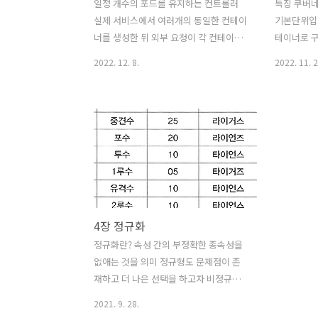
일정 개수의 포드를 유지하는 컨트롤러
특징 쿠버
실제 서비스에서 여러개의 동일한 컨테이
기본단위입니
너를 생성한 뒤 외부 요청이 각 컨테이너
테이너로 
에 적절히 분배되게 하고 싶을때, 레플리
가상머신의
2022. 12. 8.
2022. 11. 2
카셋을 활용할 수 있습니다. 특징 정해진
와 비슷한 
수의 동일한 포드가 항상 실행되도록 관
서는 POD
리합니다. 노드 장애 등의 이유로 포드를
다. 일반적
사용할 수 없다면 다른 노드에서 포드를
의 컨테이
다시 생성합니다. 레플리카 셋을 통해 포
다. (두개
드를 안정적으로 여러개 실행할 수도 있
터링이 필요
고, 워커 노드에 장애가 생기더라도 정해
부수적으로
진 개수의 포드를 유지할 수 있습니다. 1.
경우가 있습니
기본적으로 사용하기 사용하기
이너 pod 
4장 정규화
apiVersion: apps/v1 kind:
생성. vi po
ReplicaSet metadata: name: nginx-
kind: Pod
정규화란? 속성 간의 부정확한 종속성을
replicaset spec: template:
spec: cont
없애는 것을 의미 정규형도 문제점이 존
metadata: name: nginx-replicaset..
image: ngi
재하고 더 나은 선택을 하고자 비정규형
을 채택할 수 있지만 완벽하게 정규화된
2021. 9. 28.
모델은 실제 업무를 가장 잘 반영할 수 있