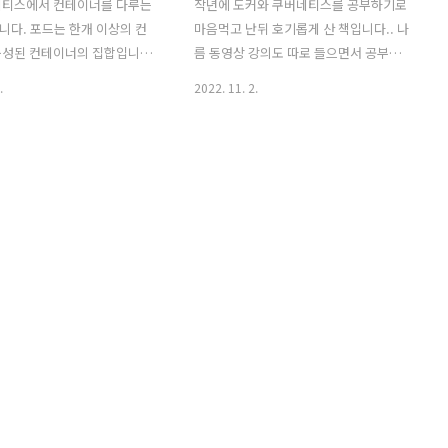
네티스에서 컨테이너를 다루는
작년에 도커와 쿠버네티스를 공부하기로
다. 포드는 한개 이상의 컨
마음먹고 난뒤 호기롭게 산 책입니다.. 나
구성된 컨테이너의 집합입니다.
름 동영상 강의도 따로 들으면서 공부했
 인스턴스나 도커의 컨테이너
었었죠. 작년에 공부 할 때에는 나름 열심
.
2022. 11. 2.
개념입니다. 쿠버네티스 내에
히(?) 한 흔적이 오늘 책을 다시 열어보니
를 이용해서 무조건 실행됩니
있더군요.. 문제는 작년의 저와 지금의 저
으로는 한개의 포드에는 한개
는 다른 사람인거 같습니다.. 현재에는 쿠
너를 구성하는것이 대부분입니
버네티스의 개념이 거의 백지가 되어버려
 이상 구성할 때는 로깅이나 모니
서 이번에는 블로그에 개인스터디를 하면
한 컨테이너를 추가할 때 등
서 책정리 + 테스트 및 추가 자료 찾기를
 필요한 컨테이너는 추가하는
해서 정리해가면서 공부할 예정입니다.
다.) 테스트1.Single 컨테
(_ _) (꾸벅)
생성 테스트 1.pod.yaml파일
d.yaml apiVersion: v1
 metadata: name: nginx
ainers: - name: nginx
nx:1.14..