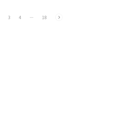
3
4
···
18