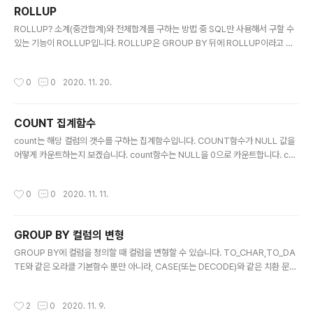
----------------------..
ROLLUP
글 내용
ROLLUP? 소계(중간합계)와 전체합계를 구하는 방법 중 SQL만 사용해서 구할 수
있는 기능이 ROLLUP입니다. ROLLUP은 GROUP BY 뒤에 ROLLUP이라고 적
어서 사용합니다. 예를들어 GROUP BY ROLLUP(A,B,C,D)라고 사용하면 다음과
같은 데이터들이 조회됩니다. - GROUP BY 된 A+B+C+D별 데이터 - A+B+C
작성시간
0
0
2020. 11. 20.
별 소계 데이터 - A+B 별 소계 데이터 - A별 소계 데이터 - 전체 합계 SQL> sele
ct to_char(t1.ord_dt,'YYYYMM') 주문년월 ,t1.cus_id 고객ID ,sum(t1.ord_a
mt) 주문금액 from t_ord t1 where t1.cus_id in ('CUS_0001','CUS_0002')
COUNT 집계함수
and t1.ord_dt >=..
글 내용
count는 해당 컬럼의 갯수를 구하는 집계함수입니다. COUNT함수가 NULL 값을
어떻게 카운트하는지 보겠습니다. count함수는 NULL을 0으로 카운트합니다. col
2와 col3를 보면 NULL값이 2개,1개 들어있으므로 count결과값이 null값을 제외
하고 나온것을 확인할 수 있습니다. --NULL에 대한 COUNT select count(col
작성시간
0
0
2020. 11. 11.
1) cnt_col1 , count(col2) cnt_col2 , count(col3) cnt_col3 from ( select
'A' col1, null col2, 'C' col3 from dual union all select 'B' col1, null col2, n
ull col3 from dual ); CNT_COL1 CNT_COL2 CNT_COL..
GROUP BY 컬럼의 변형
글 내용
GROUP BY에 컬럼을 정의할 때 컬럼을 변형할 수 있습니다. TO_CHAR,TO_DA
TE와 같은 오라클 기본함수 뿐만 아니라, CASE(또는 DECODE)와 같은 치환 문법
도 사용할 수 있습니다. 문자와 문자를 결합하거나 산술연산도 할 수 있습니다. --G
ROUP BY에 CASE를 사용한 예 select 지불방법 ,case when 지불금액 >= 50
작성시간
2
0
2020. 11. 9.
00 then 'High' when 지불금액 >= 3000 then 'Middle' else 'Low' end 지