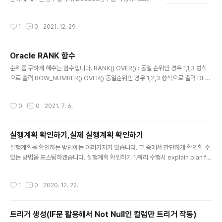
형변환이 어떻게 일어나는지 궁금해졌고, 형변환에 대해서
잘 몰라서 문제가 되었던 적도 있엇습니다. 아래의 Oracle
작성시간
1
0
2021. 12. 29.
문서에 보면 잘 나와 있습니다. 우선적으로 DECODE의 형
식은 DECODE(expr,search,result,default) 형식이
고, expr을 search와 비교해서 맞으면 result를 반환하
Oracle RANK 함수
고 아니면 default를 반환하는 함수입니다. 오라클은 첫번
글 내용
째 search값에 따라서 자동적으로 변환한다고 되어 있습
순위를 구하게 해주는 함수입니다. RANK() OVER() : 동일 순위인 경우 1,1,3 형식
니다. 즉 result값에 따라 같은 데이터타입으로 값이 반환
으로 출력 ROW_NUMBER() OVER() 동일순위인 경우 1,2,3 형식으로 출력 DEN
되는 것입니다. first result값이 char나 null이면 자동적
SE_RANK() OVER() 동일 순위인 경우 1,1,2 형식으로 출력 사용법 SELECT 문에
으로 결과값은 VARCHAR2..
서 사용할 수 있음 OVER() 내에서 partition by 절과 order by 절 사용 가능 예제
작성시간
0
0
2021. 7. 6.
EMP 테이블에서 부서 번호(DEPTNO)별로 부서 내에서 급여가 가장 많은 순서대
로 보여주는 쿼리를 작성하세요 SQL> select empno,deptno,sal,rank() over
(partition by deptno order by sal desc) as seq from emp; EMPNO DE
실행계획 확인하기,실제 실행계획 확인하기
P SAL SEQ --..
글 내용
실행계획을 확인하는 방법에는 여러가지가 있습니다. 그 중에서 간단하게 확인할 수
있는 방법을 포스팅하겠습니다. 실행계획 확인하기 1.쿼리 수행시 explain plan fo
r 적기 해당 명령문을 포함하여 쿼리를 실행하면 결과값이 나오지 않고, statement
processed라는 명령어가 나옵니다. 이 명령어는 SQL의 예상 실행계획을 만들어
작성시간
1
0
2020. 12. 22.
서 PLAN 테이블에 저장하기만 합니다. PLAN테이블에 저장된 실행계획은 DBMS
_XPLAN.DISPLAY명령어를 사용해서 확인 할 수 있습니다. SQL> explain plan
for select * from emp where employee_id = 100; Statement Process
트리거 생성(IF문 활용해서 Not Null인 컬럼만 트리거 작동)
ed. SQL Execution Time > 00:00:00.000 2...
글 내용