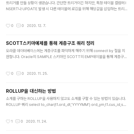
트리거를 만들 상황이 생겼습니다. 간단한 트리거이긴 하지만, 특정 테이블 컬럼에 I
NSERT나 UPDATE 발생 시 다른 테이블에 로깅을 위해 해당값을 삽입하는 트리거
입니다. 단, NULL 값은 필요없으므로 삽입할 필요가 없는 상황입니다. 테스트 환경
에서 대략 생성하여 테스트 수행시 NULL값은 제외하고 잘 작동되는것을 확인하였
작성시간
0
0
2020. 12. 7.
습니다. 1.테이블 생성 --데이터를 삽입할 테이블 CREATE TABLE TESTLINK (a
VARCHAR2(10); --데이터 삽입시 트리거가 insert 할 테이블 CREATE TABLE
TESTLINK2 (a VARCHAR2(10)); 2.트리거 생성 TESTLINK의 A 컬럼에 INSE
SCOTT스키마예제를 통해 계층구조 쿼리 정리
RT나 UPDATE 발생시 작동 CREATE OR REPLACE TRIGGER TEST..
글 내용
오라클 데이터베이스에는 계층구조를 파악하게 해주기 위해 connect by 절을 지
원합니다. Oracle의 SAMPLE 스키마인 SCOTT의 EMP테이블을 통해 계층구조
쿼리에 대해서 알아보고 정리하겠습니다. 구문정리 WHERE : 데이터를 가져온 뒤
마지막으로 조건절에 맞게 정리 START WITH : 계층질의의 루트로 사용될 행을 지
작성시간
0
0
2020. 11. 25.
정,서브쿼리를 사용할 수 있음 CONNECT BY : 각 행들의 연결관계를 설정,서브쿼
리를 사용할 수 없음 - CONNECT BY PRIOR 자식컬럼=부모컬럼 : 부모에서 자식
으로 트리구성 - CONNECT BY PRIOR 부모컬럼=자식컬럼 : 자식에서 부모로 트
ROLLUP을 대신하는 방법
리구성 LEVEL : 계층구조 쿼리에서 수행결과의 깊이를 의미 ORDER SIBLINGS B
글 내용
Y : 계층구조 쿼리..
소계를 구하는 ROLLUP을 사용하지 않고도 소계를 구할 수 있는 방법이 있습니다.
ROLLUP 쿼리 select to_char(t1.ord_dt,'YYYYMM') ord_ym,t1.cus_id,su
m(t1.ord_amt) ord_amt from t_ord t1 where t1.cus_id in ('CUS_0001','C
US_0002') and t1.ord_dt >= to_date ('20170301','YYYYMMDD') and t1.
작성시간
1
0
2020. 11. 24.
ord_Dt < to_date('20170501','YYYYMMDD') group by rollup (to_char(t
1.ord_dt,'YYYYMM'),t1.cus_id); ORD_YM CUS_ID ORD_AMT ------ ----