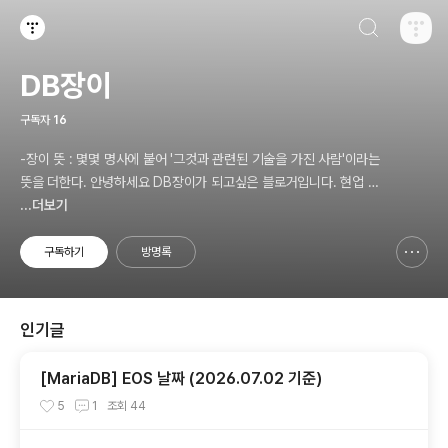
검색하기
티스토리
DB장이
구독자
16
-장이 뜻 : 몇몇 명사에 붙어 '그것과 관련된 기술을 가진 사람'이라는
뜻을 더한다. 안녕하세요 DB장이가 되고싶은 블로거입니다. 현업 D
BA입니다. 1일 1포스팅을 목표로 포스팅하겠습니다.
...더보기
구독하기
방명록
신고하기 레이어
열기
인기글
[MariaDB] EOS 날짜 (2026.07.02 기준)
5
1
조회
44