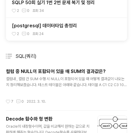
SQLP 50회 실기 1번 2번 문제 복기 및 정리
2
0
조회
34
[postgresql] 데이터타입 총정리
2
0
조회
24
SQL(쿼리)
분류 전체보기
주요 글 목록
컬럼 중 NULL이 포함되어 있을 때 SUM의 결과값은?
글 내용
컬럼내 , 컬럼 간 SUM 수행 시 NULL이 포함되어 있을 때 어떻게 결과값이 나오는
지 정리해보겠습니다. 테스트 테이블은 아래와 같습니다. 테이블 A C1 C2 C3 10 2
0 NULL 15 NULL NULL 50 70 20 간단히 위의 테이블을 만드는 쿼리입니다. wi
th A as ( select 10 as c1,20 as c2,null as c3 from dual union all select 1
작성시간
7
0
2022. 3. 10.
5,null,null from dual union all select 50,70,20 from dual ) [이 부분에 쿼리
작성] 그럼 제가 테스트해본 쿼리를 아래에 적어 놓겠습니다. 해당 쿼리의 값들은 각
각 결과값이 어떻게 될까요? 1번 select sum(c2) from A 2번 select sum(c..
Decode 함수와 형 변환
글 내용
Oracle의 내장함수이며, 값을 비교해서 원하는 값으로 치
환하게 해주는 함수입니다. Decode함수를 사용하다보니