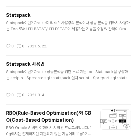
경우, Union, Munus 등의 연산인 경우, Distinct 연산 후 Order by절을 사용 So
rt Join - Sort Merge Join 하는 경우 Window Sort - Window 함수를 사..
Statspack
글 내용
Statspack이란? Oracle이 리소스 사용량의 분석이나 성능 분석을 위해서 사용하
는 Tool로써 UTLBSTAT/UTLESTAT이 제공하는 기능을 수정/보완하여 Oracl
e 8.1.6버전부터 제공하고 있는 무료 Tool입니다. 특징 Oracle DB내의 특정 시간
대의 데이터베이스에 대한 성능과 관련 데이터를 수집하여 DB에 저장하여 두고 이
작성시간
0
0
2021. 6. 22.
로부터 성능 분석 report를 생성해 내는 script로 구성되어 있습니다. Spcreate.
sql : Statspack설치 script Spreport.sql : reporting script spdoc.txt : 영
문 사용자 매뉴얼 Sppurge.sql : delete statspack data script Spdrop.sql
Statspack 사용법
: drop statspack..
글 내용
Statspack이란? Oracle 성능분석을 위한 무료 지원 tool Statspack을 구성하
는 scripts - Spcreate.sql : statspack 설치 script - Spreport.sql : statsp
ack reporting script - Spdoc.txt : 영문 사용자 메뉴얼 - Sppurge.sql : del
ete statspack data script - Spdrop.sql : drop statspack script - spup
작성시간
0
0
2021. 3. 4.
YYY.sql : statspack upgrade script - spuexp.par : statspack user exp
ort file 출처 : www.gurubee.net/lecture/1915 Statspack 사용방법 1. Stats
pack 1..
RBO(Rule-Based Optimization)와 CB
O(Cost-Based Optimization)
글 내용
RBO Oracle 6 버전 이하에서 시작된 프로그램입니다. 1
0g에서는 존재하지만 지원되지 않는 기능이며 11gR2 이