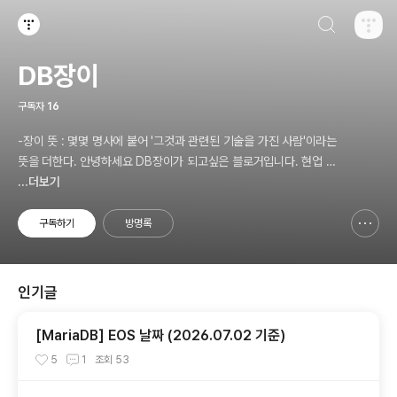
검색하기
티스토리
DB장이
구독자
16
-장이 뜻 : 몇몇 명사에 붙어 '그것과 관련된 기술을 가진 사람'이라는
뜻을 더한다. 안녕하세요 DB장이가 되고싶은 블로거입니다. 현업 D
BA입니다. 1일 1포스팅을 목표로 포스팅하겠습니다.
...더보기
구독하기
방명록
신고하기 레이어
열기
인기글
[MariaDB] EOS 날짜 (2026.07.02 기준)
5
1
조회
53