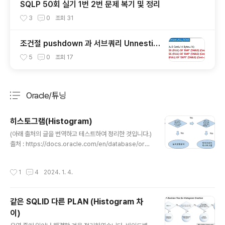
SQLP 50회 실기 1번 2번 문제 복기 및 정리
3
0
조회
31
조건절 pushdown 과 서브쿼리 Unnestin
g
5
0
조회
17
Oracle/튜닝
분류 전체보기
주요 글 목록
히스토그램(Histogram)
글 내용
(아래 출처의 글을 번역하고 테스트하여 정리한 것입니다.)
출처 : https://docs.oracle.com/en/database/orac
le/oracle-database/19/tgsql/histograms.html#G
UID-FFA0C0AF-3761-4829-995E-9AFA524F9
작성시간
1
4
2024. 1. 4.
6CE 히스토그램 히스토그램은 테이블 열의 데이터 분포에
대한 더 자세한 정보를 제공하는 특수한 유형의 컬럼 통계
입니다. "버킷"이라고 부르는 공간에 정렬된 값들을 넣습니
같은 SQLID 다른 PLAN (Histogram 차
다. NDV(Number of distinct values)와 데이터의 분
이)
포에 따라 데이터베이스는 히스토그램의 유형을 선택하게
글 내용
됩니다. (경우에 따라 히스토그램을 생성할때 내부적으로