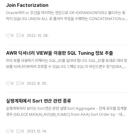
용할지 말지 여부를 결정합니다. 쿼리에 있는 테이블 중 하나 이상에 통계가 없는 경
Join Factorization
우 Dynamic Sampling는 옵티마이저가 기본 통계정보를 수집합니다. SQL문에
글 내용
복잡한 표현식이 포함되..
Oracle에서 or 조건을 처리하는 연산으로 OR-EXPANSION이라고 불리우는 동
작이 있습니다. UNION ALL 로 풀어서 작업을 수행하는 CONCATENATION.or-
expansion이라고 합니다. 힌트는 /*+ USE_CONCAT */를 사용합니다. UNION
ALL로 풀지말고 수행하는 CONCAT을 방지하는 힌트는 /*+ NO_EXPAND */ 가
작성시간
0
0
2022. 10. 28.
있습니다. 두 힌트에 대한 내용은 아래 사이트에서 설명한 내용을 해석하였습니다. U
SE_CONCAT USE_CONCAT 힌트는 UNION ALL 집합 연산자를 사용하여 쿼
리의 WHERE 절에 있는 결합된 OR 조건을 복합 쿼리로 변환하도록 강제합니다. 일
AWR 딕셔너리 VIEW을 이용한 SQL Tuning 정보 추출
반적으로 이러한 변환은 연결을 사용하는 쿼리의 비용이 연결을 사용하지 않는 비용
글 내용
보다 저렴한 경..
위의 뷰를 사용하기 위해서는 SQL_ID를 알아야 합니다. SQL_ID를 토대로 여러 정
보를 딕셔너리뷰에서 조회할 수 있습니다. 1.해당 SQL의 바인드변수 찾기(DBA_HI
ST_SQLBIND) select sql_id,name,value_string from DBA_HIST_SQLBI
ND where sql_id='9yc6t10u847kx'; ---------------------------------
작성시간
0
0
2022. 8. 30.
--- 9yc6t10u847kx:1 9yc6t10u847kx:2 9yc6t10u847kx:3 9yc6t10u8
47kx:4 9yc6t10u847kx:5000000000000 9yc6t10u847kx:69999999
99999 9yc6t10u847kx:7750 9yc6t10u847kx:8774 9yc6t10u84..
실행계획에서 Sort 연산 관련 종류
글 내용
실행계획에서 보이는 Sort연산 관련 설명 Sort Aggregate - 전체 로우를 집계할
경우 (SELECE MAX(A),AVG(B),SUM(C) from AAA) Sort Order by - 데이
터를 정렬할 경우 ( SELECE A,B,C from AAA ORDER BY A) Sort Group by
- 소팅 알고리즘을 통해 그룹별 집계를 할 경우 (SELECT A,SUM(B) FROM AAA
작성시간
0
0
2021. 12. 14.
GROUP BY A ORDER BY A) Sort Unique - 서브쿼리절이 Unnesting 되는