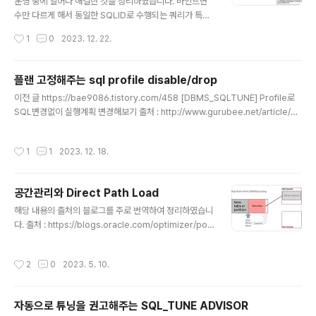
운영 중에 일어나 해결한 것을 정리하였습니다. 바인드변
미리 지정된 수의 행을 샘플링하기도 합니다.) 유형은 아래
수만 다르게 해서 동일한 SQLID로 수행되는 쿼리가 특정
와 같습니다. F..
바인드변수가 들어오면 끝나지 않고 오래걸리는 현상이 발
작성시간
1
0
2023. 12. 22.
생하였습니다. 확인해보니 오래걸릴 때에는 실행계획이 달
라졌고, SQLID는 동일했었습니다. 해결으로는 해당 SQLI
D에 대해서는 무조건 같은 실행계획을 타게 profile을 이
플랜 고정해주는 sql profile disable/drop
용하여 고정시켜줬고, 오래걸리는 쿼리도 빠르게 끝나게
글 내용
이전 글 https://bae9086.tistory.com/458 [DBMS_SQLTUNE] Profile로
되었습니다. 처리 후에 SQLID가 같은데 실행계획이 다르
SQL변경없이 실행계획 변경해보기 출처 : http://www.gurubee.net/article/58
게 나오는 경우는 어떤경우인지 테스트를 통해 정리해보도
105 SQL_PROFILE 사용 방법 10g부터 소개된 SQL_PROFILE의 기능에 대한
록 하겠습니다. 시나리오 참고 : https://aprakash.word
소개를 하고자 한다. SQL_PROFILE이란, 특정 SQL_ID의 실행계획이 비효율적으
press.com/2011/02/07/same-sql_id-with-differ
작성시간
1
1
2023. 12. 18.
로 생성될 경우, SQL 구문 변. bae9086.tistory.com 이전 글에서 profile을 생
ent-execution-plans/ Cursor_sha..
성하여 sql변경없이 plan을 변경할 수 있는 방법에 대해서 설명하였습니다. 이렇게
생성한 profile을 사용하지 않게 disable시키거나, drop 시키는 명령어를 정리합
공간관리와 Direct Path Load
니다. 확인 SQL> select * fr..
글 내용
해당 내용의 출처의 블로그를 주로 번역하여 정리하였습니
다. 출처 : https://blogs.oracle.com/optimizer/pos
t/space-management-and-oracle-direct-path-l
oad Space Management and Direct Path Load T
작성시간
2
0
2023. 5. 10.
his post describes how extents are managed d
uring direct path load operations. blogs.oracle.
com 제가 이글을 정리하게 된 이유는 실행계획에서 아래
자동으로 튜닝을 권고해주는 SQL_TUNE ADVISOR
와 같은 표현을 발견하고 그것이 무엇인지 정리하다가 입
글 내용