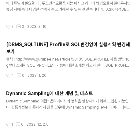
니다. | 4 | PX RECEIVE | | 1 | 2 | 13 | +26 | 12 | 24M
쿼리 튜닝이 필요할 때 , 무조건적으로 믿지는 마시고 하나의 방법으로써 알아두시면
| | | | | . | 0.37 | Cpu (3) |..
튜닝 시에 좀더 다양한 선택지 중 고려해볼 수 있을 것 같습니다. 1.TASK 생성DEC
LARE l_sql_tune_task_id VARCHAR2(100);BEGIN l_sql_tune_task_id :=
DBMS_SQLTUNE.CREATE_TUNING_TASK ( sql_id => '3xr6wpczjg3mj',
작성시간
2
0
2023. 3. 10.
scope => DBMS_SQLTUNE.scope_comprehensive, time_limit => 180
0, ..
[DBMS_SQLTUNE] Profile로 SQL변경없이 실행계획 변경해
보기
글 내용
출처 : http://www.gurubee.net/article/58105 SQL_PROFILE 사용 방법 10
g부터 소개된 SQL_PROFILE의 기능에 대한 소개를 하고자 한다. SQL_PROFILE
이란, 특정 SQL_ID의 실행계획이 비효율적으로 생성될 경우, SQL 구문 변.. www.
작성시간
4
0
2023. 1. 20.
gurubee.net 해당 내용은 쿼리 수정없이 실행계획을 변경할 수 있습니다. 하지만
방법 중 SQLTUNE_CATEGORY 라는 system 파라미터를 변경해야 하므로 사
용 시 주의를 요합니다. 결론은, SQL A(원래 SQL)과 SQL B(원하는 실행계획이 있
Dynamic Sampling에 대한 개념 및 테스트
는 SQL)을 준비하고, SQL B의 실행계획중 OUTLINE을 이용하여 SQL A에 적용
글 내용
Dynamic Sampling 이란? 옵티마이저의 능력을 향상시키기 위해 도입된 기능입
하여 실행계획을 변경합니다. SQLTUNE_CATEGORY 에대한..
니다. 통계정보가 존재하지 않을 경우에 Dynamic Sampling level에 따라 데이터
블록들을 Sampling한 후 통계정보를 생성해 SQL문을 수행합니다.(CBO에서만
작동하면 RBO에서는 작동하지 않습니다) 12c부터는 Dynamic Statistics 로 이
작성시간
1
0
2022. 12. 27.
름이 변경되었습니다. 사용시기? SQL문을 컴파일 하는 동안 옵티마이저는 통계정
보가 실행계획을 생성하기에 충분한지 여부를 고려하여 Dynamic Sampling을 사