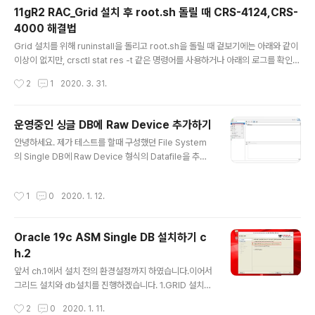
HAS 프로세스입니다. 이 프로세스는 다른 CRS 데몬들의 기동에 직,간접적으로 영
11gR2 RAC_Grid 설치 후 root.sh 돌릴 때 CRS-4124,CRS-
향을 주는 프로세스로 제일 먼저 띄워져 있어야..
4000 해결법
글 내용
Grid 설치를 위해 runinstall을 돌리고 root.sh을 돌릴 때 겉보기에는 아래와 같이
이상이 없지만, crsctl stat res -t 같은 명령어를 사용하거나 아래의 로그를 확인해
보면 에러가 발생하면서 root.sh이 제대로 돌아가지 않은 현상이 발생한다. [root
작성시간
2
1
2020. 3. 31.
@rac1 ~]# /u01/app/11.2.0/grid/root.sh Check /u01/app/11.2.0/grid/ins
tall/root_rac1_2020-03-31_11-03-59.log for the output of root script
로그의 내용 ... Adding daemon to inittab CRS-4124: Oracle High Availab
운영중인 싱글 DB에 Raw Device 추가하기
ility Services startup failed. CRS-400..
글 내용
안녕하세요. 제가 테스트를 할때 구성했던 File System
의 Single DB에 Raw Device 형식의 Datafile을 추가
해야 할 일이 있어서 처음부터 Raw Device를 구축하는
것이 아니라, 한 디스크만 추가하여 데이터파일 하나만 Ra
작성시간
1
0
2020. 1. 12.
w Device형식으로 사용하는 방법을 포스팅하겠습니다.
사용 VM Oracle Virtual Box DB Oracle 12cR2 기존
에 DB가 설치된 서버라고 가정 후 진행하는 것이기 때문에
Oracle 19c ASM Single DB 설치하기 c
DB 설치에 대해서는 설명하지 않겠습니다. 1.서버 다운 후
h.2
디스크 추가 마우스 오른쪽 - 설정 클릭 저장소 클릭 SCSI
글 내용
컨트롤러 추가하기 클릭 새 하드디스크 추가 아이콘 클릭
앞서 ch.1에서 설치 전의 환경설정까지 하였습니다.이어서
새 디스크 만들기 클릭 이름과 크기 지정 후 만들기 클릭 만
그리드 설치와 db설치를 진행하겠습니다. 1.GRID 설치[y
든 후 SCSI 포트 확인 후 ..
sbae19c:/home/oracle]> cd $GRID_HOME [ysb
작성시간
2
0
2020. 1. 11.
ae19c:/u01/app/19c/grid]> ./gridSetup.sh 독립형