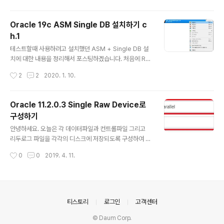
서버에 대한 Oracle Grid Infrastructure 구성 선택후
다음 디스크그룹이름 : CRS중복성 : 일반할당 단위크기 4
Oracle 19c ASM Single DB 설치하기 c
MB선택 검색 경로 변경 선태 후 디스크 검색 경로 /dev/o
h.1
racleasm/disks/*로 변경 후 확인 CRS1,CRS2,CRS3
글 내용
체크 후 다음 동일한 비밀번호 사용 선택 후 비밀번호 입력.
테스트할때 사용하려고 설치했던 ASM + Single DB 설
운영에 따라 서로 다른 비밀번호를 선택하셔도 됩니다. EM
치에 대한 내용을 정리해서 포스팅하겠습니다. 처음에 RA
은 사용하지 않을것이므로 다음 다음 예 클릭 다음 다..
C One Node라고 생각하고 찾아보고 설치했는데, RAC
작성시간
2
2
2020. 1. 10.
One Node는 엄연한 RAC라서 적어도 2개의 노드가 필
요하고 그 중 한개만 쓰고 유사시에 나머지 한개를 쓰는 구
조의 시스템이었습니다. 저는 아예 스토리지 시스템을 AS
Oracle 11.2.0.3 Single Raw Device로
M으로 구축하고 Single DB를 구축하였습니다. 사용 VM
구성하기
: Oracle Virtual box OS ver OEL 7.6 메모리 4GB (1
글 내용
9c 권장은 8GB입니다. 추후에 설치시에 위험 메세지가
안녕하세요. 오늘은 각 데이터파일과 컨트롤파일 그리고
나오는데 저는 무시하고 설치했습니다) 저장공간 CRS1 -
리두로그 파일을 각각의 디스크에 저장되도록 구성하여 관
1G CRS2 - 1G CRS3 - 1G DATA - 50G FRA - 20G
리성을 높이고 안정성을 높인 Raw Device(로우 디바이
작성시간
0
0
2019. 4. 11.
1.서버 정보 확인 [r..
스라고 칭하겠음)을 설치하는 법을 포스팅하겠습니다. OS
구성부터 진행할 예정이니 따라오시면 설치가 될 것 같습
니다~ 저는 vmsphere를 이용해서 진행했습니다. SCSI
컨트롤러를 추가하고 Logical Parallel에 버스공유는 물
리적으로 설정합니다. 하드디스크를 아래와 같은 그림으로
의안내
티스토리
로그인
고객센터
설정합니다. 저는 기본 하드제외 총 11개의 하드디스크를
© Daum Corp.
추가하였습니다. 1.컨트롤파일1 2.컨트롤파일2 3.spfile