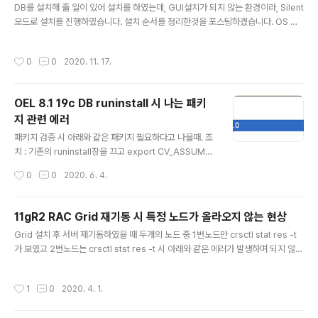
DB를 설치해 줄 일이 있어 설치를 하였는데, GUI설치가 되지 않는 환경이라, Silent
모드로 설치를 진행하였습니다. 설치 순서를 정리한것을 포스팅하겠습니다. OS 정
보 # cat /etc/redhat-release CentOS Linux release 7.8.2003 (Core) ro
ot유저로 수행 1. /etc/hosts에 IP와 hostname 추가 # cat /etc/hosts 127.0.
작성시간
0
0
2020. 11. 17.
0.1 localhost localhost.localdomain localhost4 localhost4.localdomai
n4 ::1 localhost localhost.localdomain localhost6 localhost6.localdom
ain6 10.20.24.10 wms.localdomain wms..
OEL 8.1 19c DB runinstall 시 나는 패키
지 관련 에러
글 내용
패키지 검증 시 아래와 같은 패키지 필요하다고 나올때. 조
치 : 기존의 runinstall창을 끄고 export CV_ASSUME_
DISTID=OEL7 을 수행하고 다시 runinstall을 수행한다.
작성시간
0
0
2020. 6. 4.
끝.
11gR2 RAC Grid 재기동 시 특정 노드가 올라오지 않는 현상
글 내용
Grid 설치 후 서버 재기동하였을 때 두개의 노드 중 1번노드만 crsctl stat res -t
가 보였고 2번노드는 crsctl stst res -t 시 아래와 같은 에러가 발생하며 되지 않았
음. CRS-4535: Cannot communicate with Cluster Ready Services CR
S-4000: Command Status failed, or completed with errors. CRS-453
작성시간
1
0
2020. 4. 1.
5와 CRS-4000번은 너무 포괄적인 에러라 해당 에러를 검색했을 때 현재 이슈에
대한 해결방법에 딱 맞는게 나오지 않았습니다. 우선 제일 먼저 의심해봐야했던건 O