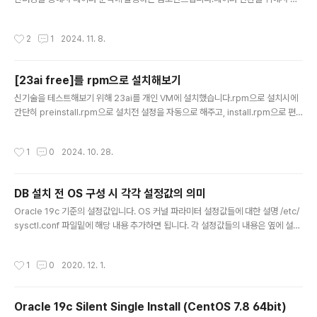
이썬 명령와 파이썬 API를 사용하여 Oracle DB에 저장된 데이터에 대한 분석을 할
수 있습니다. 이번에 설치한 Free버전에서 어디까지 테스트가 될지는 모르겠지만,
작성시간
2
1
2024. 11. 8.
먼저 client를 설치하는 방법을 정리하겠습니다.설치파일은 아래 URL에서 다운받
을 수 있습니다.https://www.oracle.com/database/technologies/oml4py
-downloads.html#license-lightbox Oracle Machine Learning for Pyth
[23ai free]를 rpm으로 설치해보기
on Downloads www.oracle.com 파..
글 내용
신기술을 테스트해보기 위해 23ai를 개인 VM에 설치했습니다.rpm으로 설치시에
간단히 preinstall.rpm으로 설치전 설정을 자동으로 해주고, install.rpm으로 편
하게 설치를 해주네요. OS는 linux 8이상 설치가능합니다. 설치OS : centos 9DB
버전 : Oracle 23ai free 설치 url : https://www.oracle.com/kr/database/f
작성시간
1
0
2024. 10. 28.
ree/get-started/ 무료 Oracle Database – 빠른 시작 가이드빠르고 간단한 시
작 가이드를 통해 Oracle Database 23을 무료로 설치하고 연결하는 방법을 살펴
보세요.www.oracle.com 1.(root에서 수행) rpm을 다운받아 VM에 넣은 후 pr
DB 설치 전 OS 구성 시 각각 설정값의 의미
einstall부터 설치합니다..
글 내용
Oracle 19c 기준의 설정값입니다. OS 커널 파라미터 설정값들에 대한 설명 /etc/
sysctl.conf 파일밑에 해당 내용 추가하면 됩니다. 각 설정값들의 내용은 옆에 설명
으로 붙여놨습니다. $vi /etc/sysctl.conf fs.file-max = 6815744 < - 시스템
에서 동시에 오픈 가능한 파일의 수와 연관된 파일 핸들의 최대값 Kernel.sem = 2
작성시간
1
0
2020. 12. 1.
50 32000 100 128 -semmsl : 세마포어 세트당 세마포어의 최대 개수 -semm
ns: 시스템 전체에 대한 세마포어의 최대 개수 -Semopm: 시스템 호출(call)별로
수행될 수 있는 세마포어 작업의 수 -semmni : 시스템 전체에 대한 세마포어 세트
Oracle 19c Silent Single Install (CentOS 7.8 64bit)
의 최대 개수 kernel.shmmni = 4096
글 내용