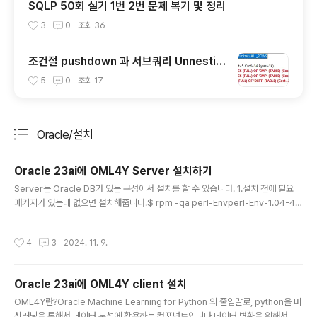
SQLP 50회 실기 1번 2번 문제 복기 및 정리
3
0
조회
36
조건절 pushdown 과 서브쿼리 Unnestin
g
5
0
조회
17
Oracle/설치
분류 전체보기
주요 글 목록
Oracle 23ai에 OML4Y Server 설치하기
글 내용
Server는 Oracle DB가 있는 구성에서 설치를 할 수 있습니다. 1.설치 전에 필요
패키지가 있는데 없으면 설치해줍니다.$ rpm -qa perl-Envperl-Env-1.04-46
0.el9.noarch 없는경우 root에서 dnf 명령어로 수행합니다.# dnf -y install per
l-EnvLast metadata expiration check: 0:39:29 ago on Mon 04 Nov 20
작성시간
4
3
2024. 11. 9.
24 01:59:30 AM EST.Dependencies resolved.=================
===================================================
==================================================
Oracle 23ai에 OML4Y client 설치
Packag..
글 내용
OML4Y란?Oracle Machine Learning for Python 의 줄임말로, python을 머
신러닝을 통해서 데이터 분석에 활용하는 컴포넌트입니다.데이터 변환을 위해서 파