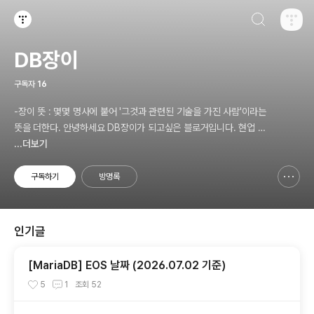
검색하기
티스토리
DB장이
구독자
16
-장이 뜻 : 몇몇 명사에 붙어 '그것과 관련된 기술을 가진 사람'이라는
뜻을 더한다. 안녕하세요 DB장이가 되고싶은 블로거입니다. 현업 D
BA입니다. 1일 1포스팅을 목표로 포스팅하겠습니다.
...더보기
구독하기
방명록
신고하기 레이어
열기
인기글
[MariaDB] EOS 날짜 (2026.07.02 기준)
5
1
조회
52