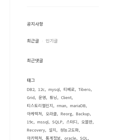
공지사항
최근글
인기글
최근댓글
태그
DB2
12c
mysql
티베로
Tibero
Grid
운영
튜닝
Client
티스토리챌린지
rman
mariaDB
아케텍쳐
오라클
Reorg
Backup
19c
mssql
SQLP
스터디
오블완
Recovery
설치
성능고도화
아키텍쳐
통계정보
oracle
SQL