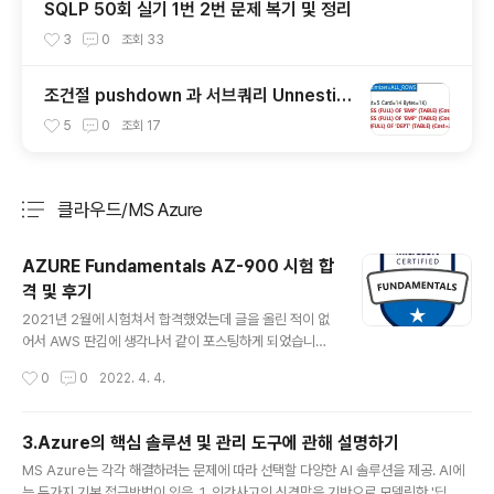
SQLP 50회 실기 1번 2번 문제 복기 및 정리
3
0
조회
33
조건절 pushdown 과 서브쿼리 Unnestin
g
5
0
조회
17
클라우드/MS Azure
분류 전체보기
주요 글 목록
AZURE Fundamentals AZ-900 시험 합
격 및 후기
글 내용
2021년 2월에 시험쳐서 합격했었는데 글을 올린 적이 없
어서 AWS 딴김에 생각나서 같이 포스팅하게 되었습니다.
시험 범위라던가 시험 공부부분은 이전 글에 포스팅을 했
작성시간
0
0
2022. 4. 4.
기 때문에 거두절미하고 난이고 덤프사이트 https://bae
9086.tistory.com/233 AZ-900 덤프 사이트 www.it
exams.com/exam/AZ-900 Microsoft AZ-900 Fr
3.Azure의 핵심 솔루션 및 관리 도구에 관해 설명하기
ee Practice Exam & Test Training - ITExams.co
글 내용
MS Azure는 각각 해결하려는 문제에 따라 선택할 다양한 AI 솔루션을 제공. AI에
m Note: This question is part of a series of ques
는 두가지 기본 접근방법이 있음. 1. 인간사고의 신경망을 기반으로 모델링한 '딥 러