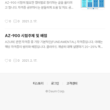
AZ-900 시험에 필요한 챕터별로 정리하는 글을 올리려
고 합니다. 자격증 공부하시는 분들에게 도움 및 저도 공부
하면서 정리가 되는 시간이 될 거같습니다. CLUOD 클라
우드 컴퓨팅이 일반적으로 요금이 저렴한 이유 - 운영비용
작성시간
0
0
2021. 2. 17.
을 절감할 수 있음 - 인프라를 더 효율적으로 실행할 수 있
음 - 비즈니스 요구 사항 변화에 따라 크기를 조절할 수 있
음 클라우드 컴퓨팅의 이점 - 안정성(Reliablity) : 문제발
AZ-900 시험주제 및 배점
생시에도 시스템 중지 없이 지속적인 사용자 환경 제공 가
글 내용
능 - 확장성(Scalability) : 리소스 추가 필요시 스케일링
AZURE 관련 자격증 중 가장 기본적인(FUNDAMENTAL) 자격증입니다. 아래는
할 수 있음 ㄴ수직(Vertically) : 기존 VM 에 RAM이나 C
해당 자격증의 범위와 배점입니다. 클라우드 개념에 대해 설명하기 20~25% 핵심
PU를 추가 ㄴ수평(Horizontally) : VM을 추가 - 탄력성
Azure 서비스에 대해 설명하기 15~20% Azure의 핵심 솔루션 및 관리 도구에 관
(Elasticity) : 클라우드 ..
해 설명하기 10~15% 일반적인 보안 및 네트워크 보안 기능에 관해 설명하기 10~1
작성시간
0
0
2021. 2. 17.
5% ID, 거버넌스, 개인 정보 보호 및 규정 준수 기능에 대해 설명하기 20~25% Az
ure 비용 관리 및 서비스 수준 약정에 대해 설명하기 10~15% 학습은 온라인으로
할 수 있으며 아래 URL에서 온라인학습을 할 수 있습니다. docs.microsoft.com/
ko-kr/learn/certifications/exams/az-900?tab=tab-learni..
의안내
티스토리
로그인
고객센터
© Daum Corp.