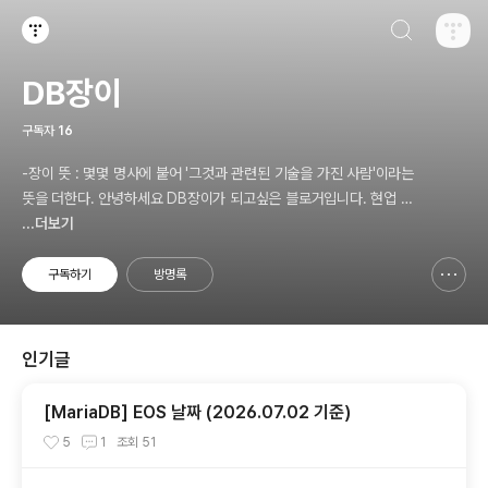
검색하기
티스토리
DB장이
구독자
16
-장이 뜻 : 몇몇 명사에 붙어 '그것과 관련된 기술을 가진 사람'이라는
뜻을 더한다. 안녕하세요 DB장이가 되고싶은 블로거입니다. 현업 D
BA입니다. 1일 1포스팅을 목표로 포스팅하겠습니다.
...더보기
구독하기
방명록
신고하기 레이어
열기
인기글
[MariaDB] EOS 날짜 (2026.07.02 기준)
5
1
조회
51