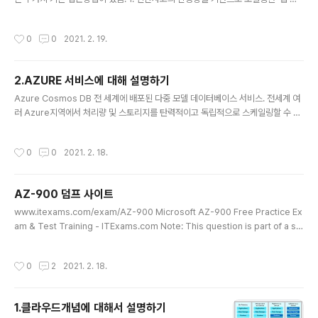
tions that present the same scenario. Each ques
닝' 시스템을 채택하여 경험을 통해 발견하고 학습 및 성장할 수 있게 함 2. 기존 데이
tion in th.. bae9086.tistory.com 위의 사이트의 문제
터를 사용하여 모델을 학습시키고 테스트한 다음, 새 데이터에 모델을 적용하여 향후
를 보고..
작성시간
0
0
2021. 2. 19.
동작, 결과, 추세를 예측하는 데이터 과학기술인 '기계 학습' Azure 제품 옵션 각각
특정 대상 및 사용 사례에 맞게 설계된 세 가지 기본 제품이 MS에서 제공됨. Azure
Machine Learning 예측용 플랫폼. 향후 결과를 가장 정확하게 예측하는 모델을
2.AZURE 서비스에 대해 설명하기
찾기 위해 데이터에 연결하여 모델을 학습 및 테스트할 수 있는 도구와 서비스로 구
글 내용
성되어 있음. 실험을 ..
Azure Cosmos DB 전 세계에 배포된 다중 모델 데이터베이스 서비스. 전세계 여
러 Azure지역에서 처리량 및 스토리지를 탄력적이고 독립적으로 스케일링할 수 있
음. 지속적으로 변경되는 데이터를 지원하기 위해 응답성이 뛰어난 Always On 애
플리케이션을 빌드할 수 있는 스키마 없는 데이터를 지원 Azure SQL Database
작성시간
0
0
2021. 2. 18.
MS SQL Server 데이터베이스 엔진의 최신 안정화 버전을 기반으로 하는 관계형
데이터베이스. 기능 PaaS 데이터베이스 엔진. 사용자 개입 없이 업그레이드, 패치,
백업 및 모니터링과 같은 대부분의 데이터베이스 관리 기능을 처리. SQL Databas
AZ-900 덤프 사이트
e는 기본 제공되는 고가용성, 백업 및 다른 일반적인 유지 관리 작업이 포함된 완전
글 내용
관리형 서비스. Azure의 ..
www.itexams.com/exam/AZ-900 Microsoft AZ-900 Free Practice Ex
am & Test Training - ITExams.com Note: This question is part of a se
ries of questions that present the same scenario. Each question in th
e series contains a unique solution that might meet the stated goals.
작성시간
0
2
2021. 2. 18.
Some question sets might have more than one correct solution, whil
e others might n www.itexams.com www.examtopics.com/exams/mi
cros..
1.클라우드개념에 대해서 설명하기
글 내용