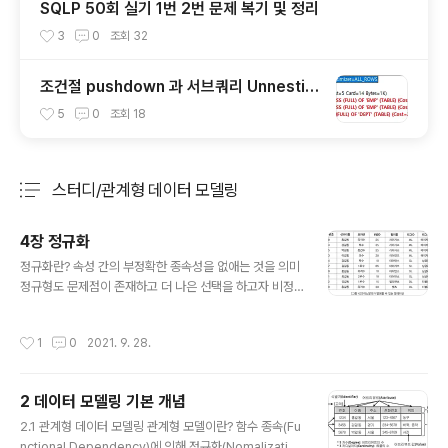
SQLP 50회 실기 1번 2번 문제 복기 및 정리
3
0
조회
32
조건절 pushdown 과 서브쿼리 Unnestin
g
5
0
조회
18
스터디/관계형 데이터 모델링
분류 전체보기
주요 글 목록
4장 정규화
글 내용
정규화란? 속성 간의 부정확한 종속성을 없애는 것을 의미
정규형도 문제점이 존재하고 더 나은 선택을 하고자 비정
규형을 채택할 수 있지만 완벽하게 정규화된 모델은 실제
업무를 가장 잘 반영할 수 있으며, 간결해서 더욱 직관적이
작성시간
1
0
2021. 9. 28.
고 이해하기 쉽습니다. 다만 정규형은 성능차원에서 보완
이 필요한 대가 존재할 수 있음 정규화의 목적 정규화를 하
는 가장 근복적인 이유는 중복 데이터(속성,엔터티)를 제거
2 데이터 모델링 기본 개념
하기 위함 중복데이터는 정합성에 악영향을 미치고 데이터
글 내용
이상현상인 아노말리를 발생시킵니다. 중복을 완전히 제거
2.1 관계형 데이터 모델링 관계형 모델이란? 함수 종속(Fu
하는 것은 불가능하지만 최소화시킬 수 있을만큼 최소화해
nctional Dependency)에 의해 정규화(Nomalizatio