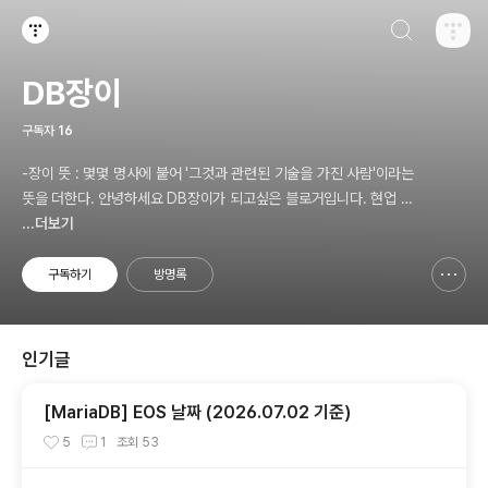
검색하기
티스토리
DB장이
구독자
16
-장이 뜻 : 몇몇 명사에 붙어 '그것과 관련된 기술을 가진 사람'이라는
뜻을 더한다. 안녕하세요 DB장이가 되고싶은 블로거입니다. 현업 D
BA입니다. 1일 1포스팅을 목표로 포스팅하겠습니다.
...더보기
구독하기
방명록
신고하기 레이어
열기
인기글
[MariaDB] EOS 날짜 (2026.07.02 기준)
5
1
조회
53